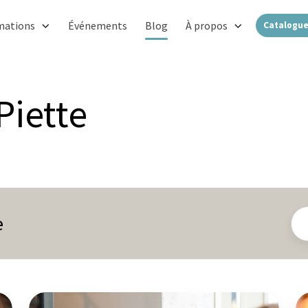
mations
Événements
Blog
À propos
Catalogue
Piette
e
Différence
La