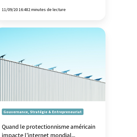
11/09/20 16:48
2 minutes de lecture
and
otectionnisme
éricain
pacte
internet
ndial...
Gouvernance, Stratégie & Entrepreneuriat
Quand le protectionnisme américain
impacte l'internet mondial...