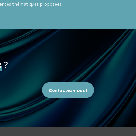
érentes thématiques proposées.
s
?
Contactez-nous !