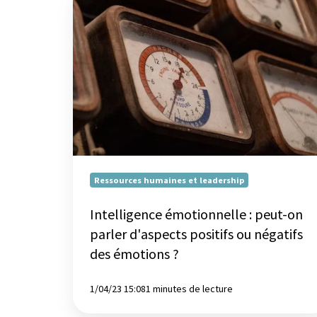
émotionnelle
Formations sur mesure
:
peut-
Certificats
on
parler
Aides financières
d'aspects
positifs
ou
négatifs
des
émotions
Ressources humaines et leadership
?
Intelligence émotionnelle : peut-on
parler d'aspects positifs ou négatifs
des émotions ?
1/04/23 15:08
1 minutes de lecture