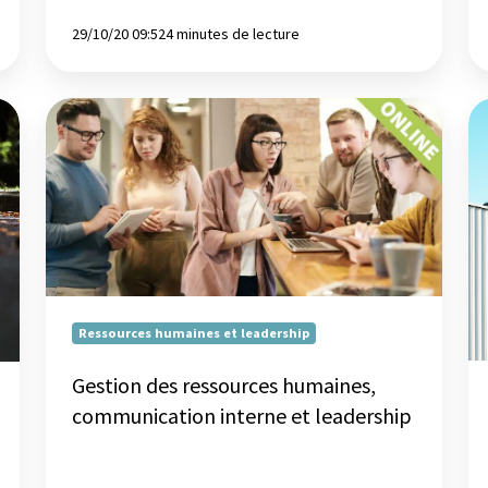
29/10/20 09:52
4 minutes de lecture
Gestion
Qu
des
le
ressources
pr
humaines,
am
communication
im
interne
l'
et
mo
leadership
Ressources humaines et leadership
Gestion des ressources humaines,
communication interne et leadership