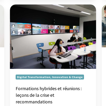
Formations
St
hybrides
et
et
in
réunions
:
:
pa
leçons
ou
de
op
la
?
crise
et
recommandations
Digital Transformation, Innovation & Change
Formations hybrides et réunions :
leçons de la crise et
recommandations