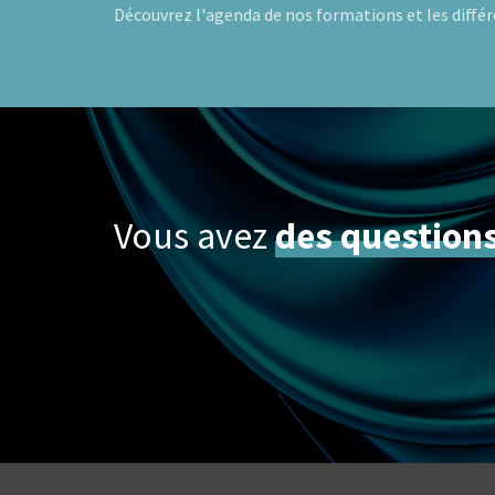
Découvrez l'agenda de nos formations et les diff
Vous avez
des question