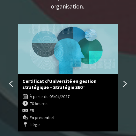
organisation.
e
Certificat d'Université en gestion
Cer
stratégique – Stratégie 360°
tr
À partir du 05/04/2027
70 heures
FR
En présentiel
Liège