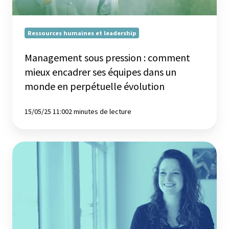
équipes
dans
un
Ressources humaines et leadership
monde
en
Management sous pression : comment
perpétuelle
mieux encadrer ses équipes dans un
évolution
monde en perpétuelle évolution
15/05/25 11:00
2 minutes de lecture
La
communication
assertive,
comment
la
développer
?