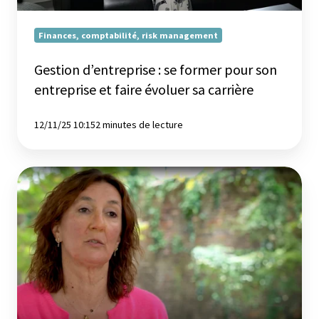
faire
évoluer
Finances, comptabilité, risk management
sa
carrière
Gestion d’entreprise : se former pour son
entreprise et faire évoluer sa carrière
12/11/25 10:15
2 minutes de lecture
Comment
bien
communiquer
:
construire
un
message,
présenter
avec