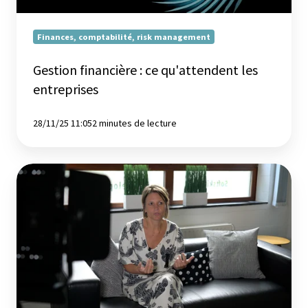
Finances, comptabilité, risk management
Gestion financière : ce qu'attendent les
entreprises
28/11/25 11:05
2 minutes de lecture
Gestion
d’entreprise
:
se
former
pour
son
entreprise
et