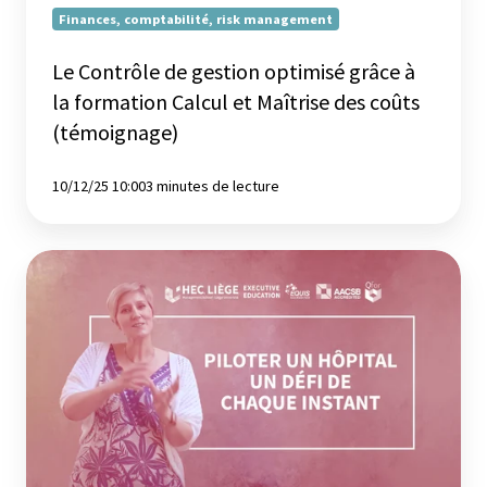
et
Finances, comptabilité, risk management
Maîtrise
des
Le Contrôle de gestion optimisé grâce à
coûts
la formation Calcul et Maîtrise des coûts
(témoignage)
(témoignage)
10/12/25 10:00
3 minutes de lecture
Piloter
un
hôpital,
un
défi
de
tous
les
jours