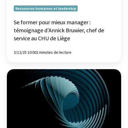
chef
de
Ressources humaines et leadership
service
Se former pour mieux manager :
au
CHU
témoignage d’Annick Bruwier, chef de
de
service au CHU de Liège
Liège
3/12/25 10:00
2 minutes de lecture
Gestion
financière
:
ce
qu'attendent
les
entreprises