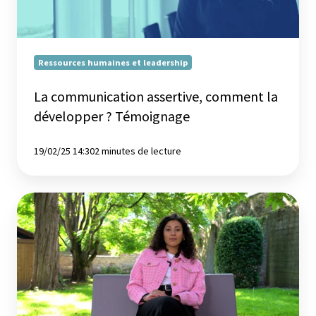
Témoignage
Ressources humaines et leadership
La communication assertive, comment la
développer ? Témoignage
19/02/25 14:30
2 minutes de lecture
Législation
douanière
et
commerce
international
:
Comment