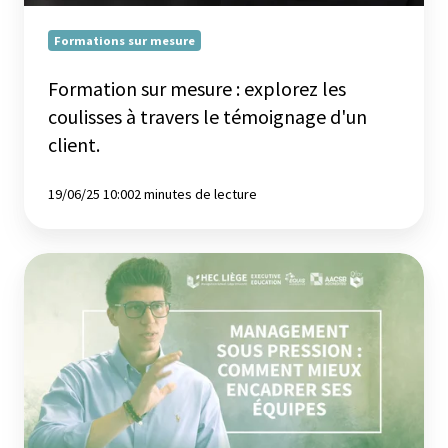
le
témoignage
Formations sur mesure
d'un
client.
Formation sur mesure : explorez les
coulisses à travers le témoignage d'un
client.
19/06/25 10:00
2 minutes de lecture
Management
sous
pression
:
comment
mieux
encadrer
ses