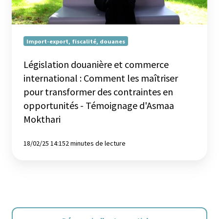
les
maîtriser
pour
transformer
Import-export, fiscalité, douanes
des
contraintes
Législation douanière et commerce
en
international : Comment les maîtriser
opportunités
pour transformer des contraintes en
-
opportunités - Témoignage d'Asmaa
Témoignage
Mokthari
d'Asmaa
Mokthari
18/02/25 14:15
2 minutes de lecture