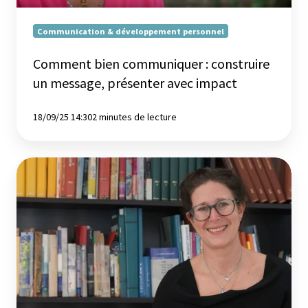
impact
Communication & développement personnel
Comment bien communiquer : construire
un message, présenter avec impact
18/09/25 14:30
2 minutes de lecture
Formation
sur
mesure
:
explorez
les
coulisses
à
travers