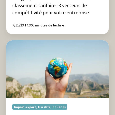
pour
classement tarifaire : 3 vecteurs de
votre
compétitivité pour votre entreprise
entreprise
7/11/23 14:30
5 minutes de lecture
L’importance
des
compétences
douanières
Import-export, fiscalité, douanes