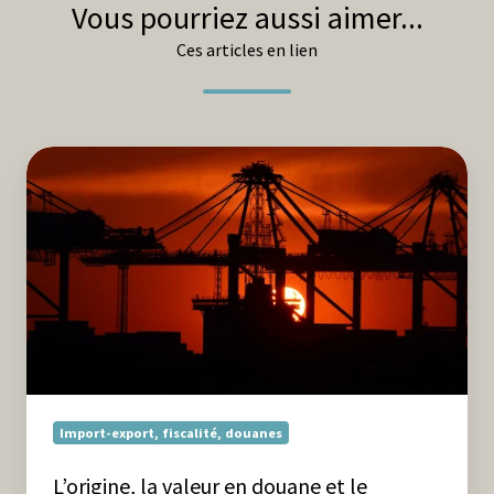
Vous pourriez aussi aimer...
Ces articles en lien
L’origine,
la
valeur
en
douane
et
le
classement
tarifaire :
3
vecteurs
Import-export, fiscalité, douanes
de
compétitivité
L’origine, la valeur en douane et le