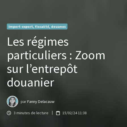
Import-export, fiscalité, douanes
Les régimes
particuliers : Zoom
sur l’entrepôt
douanier
par
Fanny Delacauw
3 minutes de lecture
15/02/24 11:38