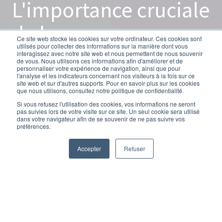
L'importance cruciale
de la gouvernance
Ce site web stocke les cookies sur votre ordinateur. Ces cookies sont
utilisés pour collecter des informations sur la manière dont vous
d’entreprise pour les
interagissez avec notre site web et nous permettent de nous souvenir
de vous. Nous utilisons ces informations afin d'améliorer et de
personnaliser votre expérience de navigation, ainsi que pour
indépendants
l'analyse et les indicateurs concernant nos visiteurs à la fois sur ce
site web et sur d'autres supports. Pour en savoir plus sur les cookies
que nous utilisons, consultez notre politique de confidentialité.
Si vous refusez l'utilisation des cookies, vos informations ne seront
pas suivies lors de votre visite sur ce site. Un seul cookie sera utilisé
par
Fanny Delacauw
dans votre navigateur afin de se souvenir de ne pas suivre vos
préférences.
5 minutes de lecture
15/08/25 9:45
Accepter
Refuser
Être un travailleur indépendant comporte son lot de
défis, et parfois, cela peut mener à la cessation