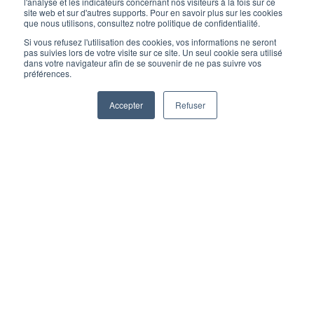
exportations
l'analyse et les indicateurs concernant nos visiteurs à la fois sur ce
site web et sur d'autres supports. Pour en savoir plus sur les cookies
que nous utilisons, consultez notre politique de confidentialité.
Si vous refusez l'utilisation des cookies, vos informations ne seront
pas suivies lors de votre visite sur ce site. Un seul cookie sera utilisé
par
Fanny Delacauw
dans votre navigateur afin de se souvenir de ne pas suivre vos
préférences.
2 minutes de lecture
5/11/25 8:00
Accepter
Refuser
«
Les Incoterms, ce n’est pas du jargon juridique. C’est un
outil de performance
».
Imaginez : votre entreprise décroche enfin ce contrat tant
attendu à l’international. Le produit plaît, le prix est juste,
le client est conquis. Tout semble parfait… jusqu’au
moment où la marchandise reste bloquée au port.
Erreur de livraison, frais supplémentaires,