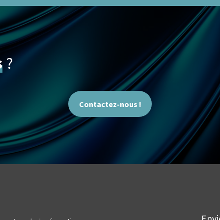
s
?
Contactez-nous !
Envi