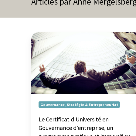
Articles par Anne Mergelsber
Formations sur mesure
Certificats
Aides financières
Le
Certificat
d'Université
en
Gouvernance
d'entreprise,
un
programme
pratique
et
Gouvernance, Stratégie & Entrepreneuriat
immersif
au
Le Certificat d'Université en
sein
Gouvernance d'entreprise, un
des