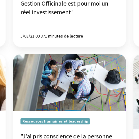
un
Gestion Officinale est pour moi un
si
réel investissement"
ha
ni
je
5/03/21 09:37
1 minutes de lecture
n'
ja
vu
"J'ai
La
pris
se
conscience
in
de
de
la
la
personne
mé
que
-
je
Éd
suis
20
Ressources humaines et leadership
et
de
"J'ai pris conscience de la personne