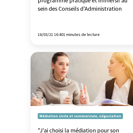
programme pratique et immersif au
Conseils
sein des Conseils d'Administration
d'Administration
16/03/21 16:40
1 minutes de lecture
"J'ai
choisi
la
médiation
pour
son
côté
plus
humain,
Médiation civile et commerciale, négociation
proche
des
"J'ai choisi la médiation pour son