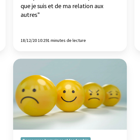
ma
que je suis et de ma relation aux
relation
autres"
aux
autres"
18/12/20 10:29
1 minutes de lecture
L’Intelligence
émotionnelle
favorise-
t-
elle
notre
performance
au
travail
?