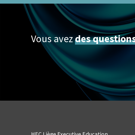
Vous avez
des question
HEC Liège Executive Education