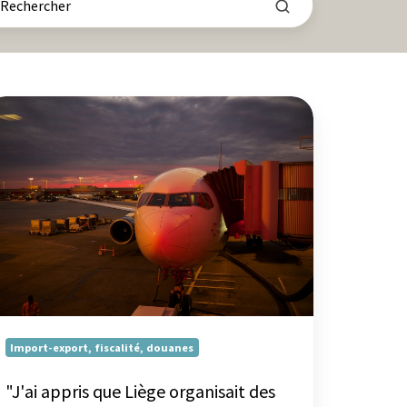
ai
pris
e
ège
ganisait
s
rtifications
r
tière
uanière...
e
Import-export, fiscalité, douanes
rmation
"J'ai appris que Liège organisait des