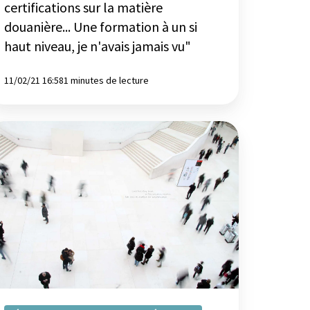
certifications sur la matière
douanière... Une formation à un si
ut
haut niveau, je n'avais jamais vu"
veau,
11/02/21 16:58
1 minutes de lecture
avais
mais
"
maine
ternationale
diation
ition
20