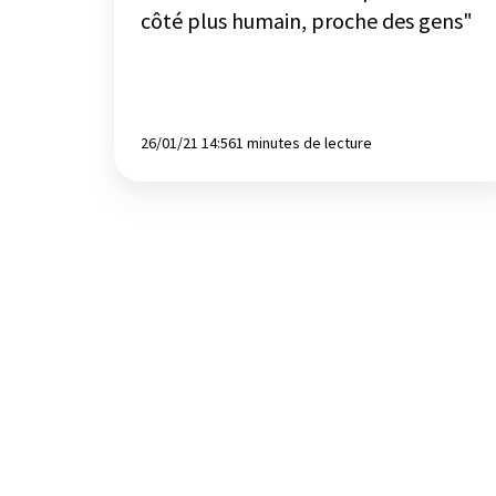
gens"
côté plus humain, proche des gens"
26/01/21 14:56
1 minutes de lecture