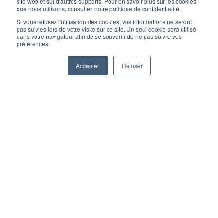
site web et sur d'autres supports. Pour en savoir plus sur les cookies
que nous utilisons, consultez notre politique de confidentialité.
Si vous refusez l'utilisation des cookies, vos informations ne seront
pas suivies lors de votre visite sur ce site. Un seul cookie sera utilisé
dans votre navigateur afin de se souvenir de ne pas suivre vos
préférences.
Accepter
Refuser
Le 07/10/2026
1 jour
FR-EN
Débutant
Liège | En présentiel
Rue Saint-Gilles, 19
Attestation de participation