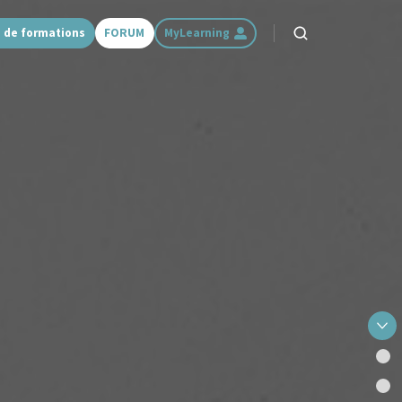
 de formations
FORUM
MyLearning