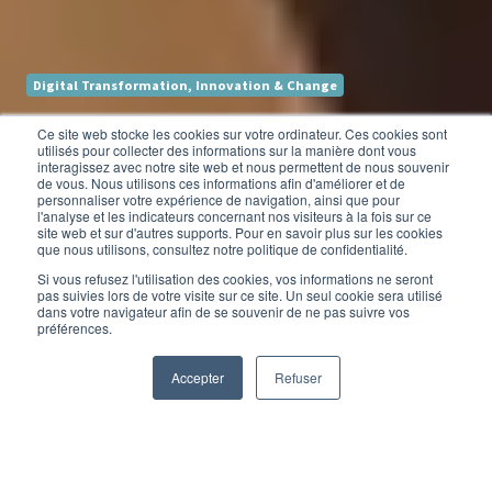
Digital Transformation, Innovation & Change
Que se passe-t-il
Ce site web stocke les cookies sur votre ordinateur. Ces cookies sont
utilisés pour collecter des informations sur la manière dont vous
interagissez avec notre site web et nous permettent de nous souvenir
lorsque l’IA fixe les
de vous. Nous utilisons ces informations afin d'améliorer et de
personnaliser votre expérience de navigation, ainsi que pour
l'analyse et les indicateurs concernant nos visiteurs à la fois sur ce
salaires ?
site web et sur d'autres supports. Pour en savoir plus sur les cookies
que nous utilisons, consultez notre politique de confidentialité.
Si vous refusez l'utilisation des cookies, vos informations ne seront
pas suivies lors de votre visite sur ce site. Un seul cookie sera utilisé
dans votre navigateur afin de se souvenir de ne pas suivre vos
par
Olivier Hollander
préférences.
4 minutes de lecture
9/04/26 10:00
Accepter
Refuser
Les grands modèles de langage (LLMs) ne se contentent